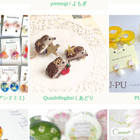
yomogi / よもぎ
ズアンドミミ)
Quadrifoglio/くあどり
P