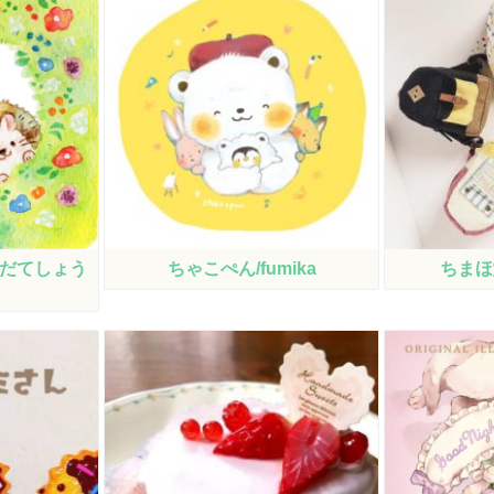
るだてしょう
ちゃこぺん/fumika
ちまほ