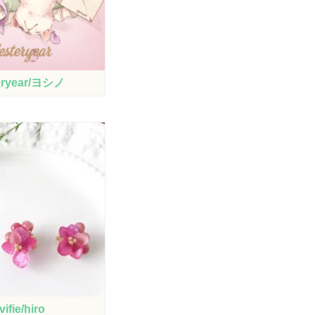
eryear/ヨシノ
vifie/hiro