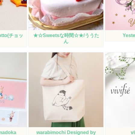
tto(チョッ
★☆Sweetsな時間☆★/ううた
Yest
ん
madoka
warabimochi Designed by
vi